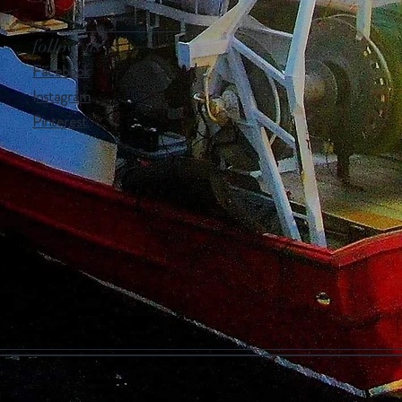
follow us
Facebook
I
nstagram
Pinterest