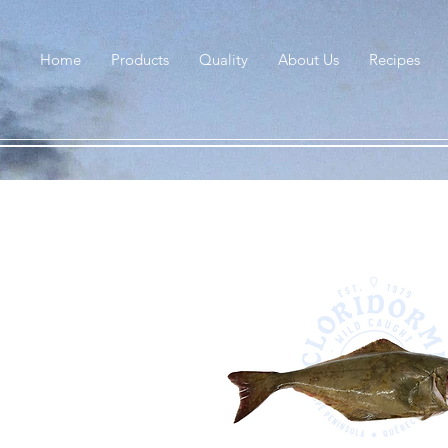
Home
Products
Quality
About Us
Recipes
Services exclusif