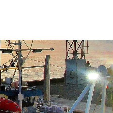
Contact
sales@cloridormebrand.com
1-(833)-395-2545