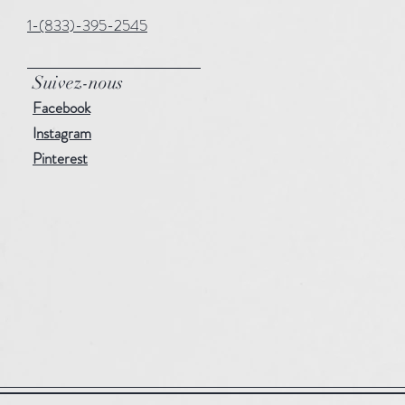
1-(833)-395-2545
Suivez-nous
Facebook
I
nstagram
Pinterest